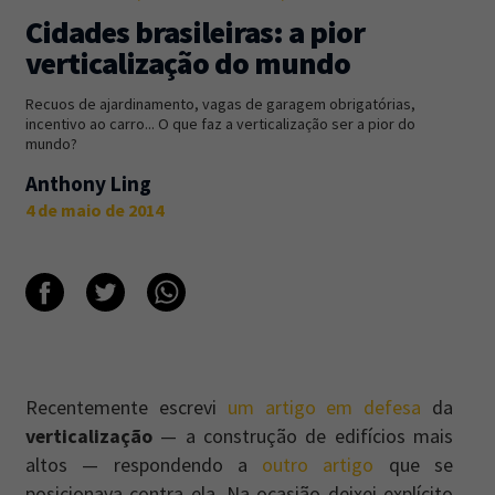
Cidades brasileiras: a pior
Newsletter
Caos Planejado
.
verticalização do mundo
Inscreva-se na newsletter do Caos Planejado e
Recuos de ajardinamento, vagas de garagem obrigatórias,
receba todas as nossas novidades.
incentivo ao carro... O que faz a verticalização ser a pior do
mundo?
Anthony Ling
4 de maio de 2014
INSCREVER-SE
Recentemente escrevi
um artigo em defesa
da
verticalização
— a construção de edifícios mais
altos — respondendo a
outro artigo
que se
posicionava contra ela. Na ocasião deixei explícito