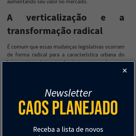
aumentando seu valor no mercado.
A verticalização e a
t
ransformação radical
É comum que essas mudanças legislativas ocorram
de forma radical para a característica urbana do
bairro. Um determinado bairro zoneado para
×
pequenas residências unifamiliares
frequentemente tem sua legislação alterada para
permitir grandes edifícios de noite para o dia, sem
Newsletter
que haja uma transformação gradual deste
Caos Planejado
cenário.
Não é incomum vermos conjuntos de prédios altos
surgirem no meio de pequenas casas, criando
Receba a lista de novos
contrastes que não se vêem com tanta frequência