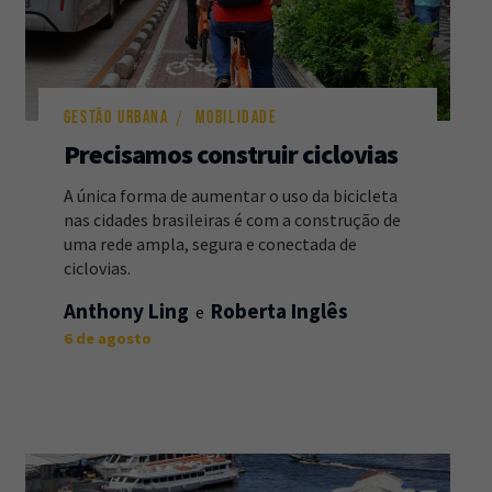
Newsletter
Caos Planejado
.
Inscreva-se na newsletter do Caos Planejado e
receba todas as nossas novidades.
GESTÃO URBANA
MOBILIDADE
Precisamos construir ciclovias
A única forma de aumentar o uso da bicicleta
nas cidades brasileiras é com a construção de
uma rede ampla, segura e conectada de
ciclovias.
INSCREVER-SE
Anthony Ling
Roberta Inglês
6 de agosto