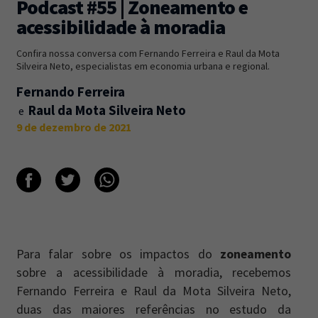
Podcast #55 | Zoneamento e
acessibilidade à moradia
Newsletter
Caos Planejado
.
Confira nossa conversa com Fernando Ferreira e Raul da Mota
Inscreva-se na newsletter do Caos Planejado e
Silveira Neto, especialistas em economia urbana e regional.
receba todas as nossas novidades.
Fernando Ferreira
Raul da Mota Silveira Neto
9 de dezembro de 2021
INSCREVER-SE
Para falar sobre os impactos do
zoneamento
sobre a acessibilidade à moradia, recebemos
Fernando Ferreira e Raul da Mota Silveira Neto,
duas das maiores referências no estudo da