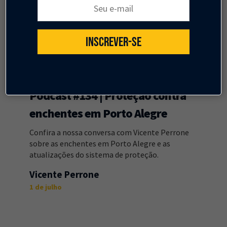
Seu e-mail:
INSCREVER-SE
PODCAST
Podcast #134 | Proteção contra
enchentes em Porto Alegre
Confira a nossa conversa com Vicente Perrone
sobre as enchentes em Porto Alegre e as
atualizações do sistema de proteção.
Vicente Perrone
1 de julho