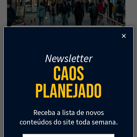
×
GESTÃO URBANA
Tóquio: a megacidade em
escala humana
Newsletter
Caos
Lições de uma cidade em movimento.
Ryan Puzycki
Planejado
2 de julho
Receba a lista de novos
conteúdos do site toda semana.