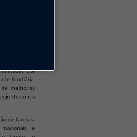
kert/PR
e já existe. O
marcadas por
ade fundiária.
s de melhorias
conjunto com a
ão de favelas,
 nacionais e
e Janeiro, o