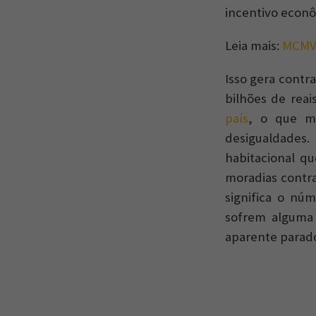
incentivo econô
Leia mais:
MCMV:
Isso gera contr
bilhões de rea
país
, o que m
desigualdades.
habitacional q
moradias contr
significa o nú
sofrem alguma 
aparente parad