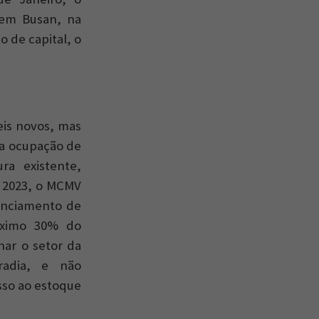
 em Busan, na
 de capital, o
eis novos, mas
 a ocupação de
ra existente,
m 2023, o MCMV
nanciamento de
máximo 30% do
nar o setor da
radia, e não
esso ao estoque