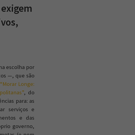
s exigem
ivos,
ma escolha por
ços —, que são
o
“Morar Longe:
olitanas”
, do
ncias para: as
ar serviços e
mentos e das
óprio governo,
remotas (e nem