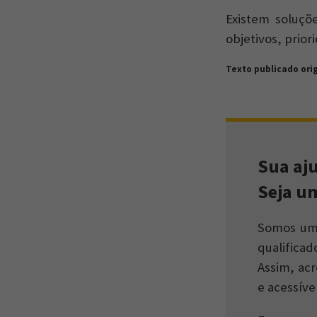
Existem soluçõ
objetivos, priori
Texto publicado or
Sua aj
Seja u
Somos um 
qualifica
Assim, ac
e acessíve