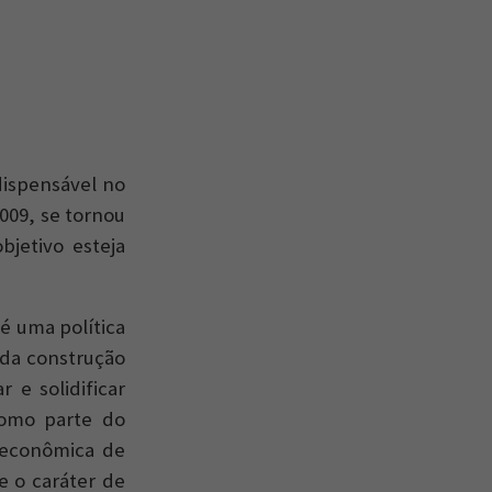
dispensável no
009, se tornou
bjetivo esteja
é uma política
 da construção
 e solidificar
como parte do
 econômica de
e o caráter de