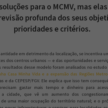
soluções para o MCMV, mas ela
evisão profunda dos seus objet
prioridades e critérios.
quantidade em detrimento da localização, se incentiva u
tes dos centros urbanos — e das oportunidades e servi
Os resultados desse modelo foram analisados no estud
ha Casa Minha Vida e a expansão das Regiões Metrop
has e da CEPESP/FGV. Ele explica que isso tem consequê
precisam gastar mais tempo e dinheiro para acess
; a cidade, que vê um aumento dos congestiona
 de uma maior ocupação do território natural; e o pr
ar novas infraestruturas e serviços para localidades 