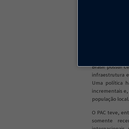
Conjunto
Para mudar essa
Brasil possui 
infraestrutura 
Uma política ha
incrementais e
população local
O PAC teve, en
somente rec
internacionai