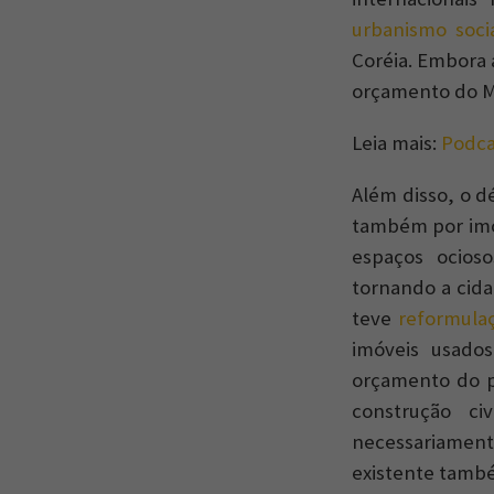
urbanismo soci
Coréia. Embora 
orçamento do MC
Leia mais:
Podca
Além disso, o d
também por imóv
espaços ocioso
tornando a cida
teve
reformula
imóveis usado
orçamento do p
construção ci
necessariamente 
existente tamb