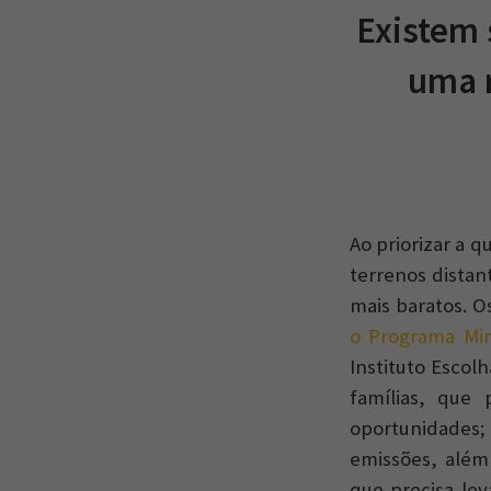
Existem 
uma r
Ao priorizar a 
terrenos distan
mais baratos. 
o Programa Min
Instituto Escol
famílias, que 
oportunidades
emissões, além
que precisa lev