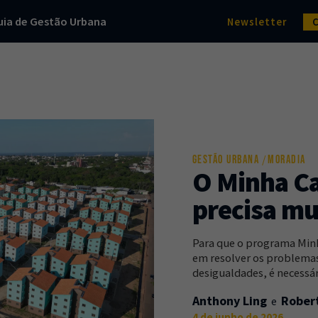
uia de Gestão Urbana
Newsletter
GESTÃO URBANA
MORADIA
O Minha Ca
precisa m
Para que o programa Minh
em resolver os problemas 
desigualdades, é necessá
Anthony Ling
Robert
4 de junho de 2026