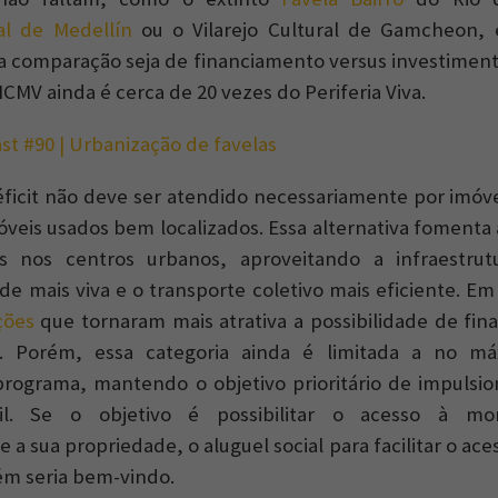
al de Medellín
ou o Vilarejo Cultural de Gamcheon,
a comparação seja de financiamento versus investimento
MV ainda é cerca de 20 vezes do Periferia Viva.
st #90 | Urbanização de favelas
éficit não deve ser atendido necessariamente por imóv
eis usados bem localizados. Essa alternativa fomenta
s nos centros urbanos, aproveitando a infraestrutu
de mais viva e o transporte coletivo mais eficiente. E
ções
que tornaram mais atrativa a possibilidade de fi
s. Porém, essa categoria ainda é limitada a no 
rograma, mantendo o objetivo prioritário de impulsio
vil. Se o objetivo é possibilitar o acesso à mo
a sua propriedade, o aluguel social para facilitar o ac
ém seria bem-vindo.