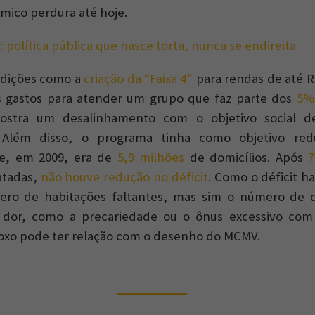
mico perdura até hoje.
 política pública que nasce torta, nunca se endireita
adições como a
criação da “Faixa 4”
para rendas de até R$
is gastos para atender um grupo que faz parte dos
5%
ostra um desalinhamento com o objetivo social d
 Além disso, o programa tinha como objetivo redu
ue, em 2009, era de
5,9 milhões
de domicílios. Após
7
atadas,
não houve redução no déficit
. Como o déficit h
mero de habitações faltantes, mas sim o número de d
dor, como a precariedade ou o ônus excessivo com 
oxo pode ter relação com o desenho do MCMV.