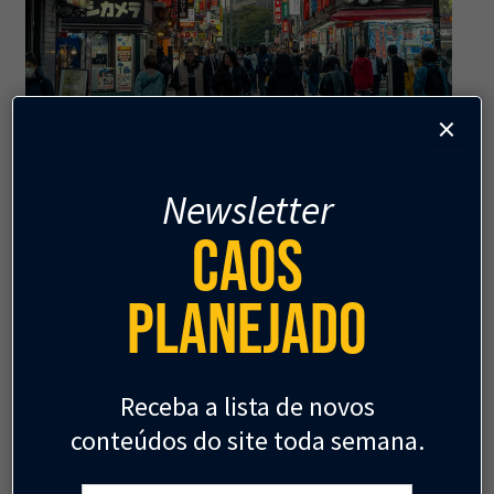
×
GESTÃO URBANA
Newsletter
Tóquio: a megacidade em
Caos
escala humana
Lições de uma cidade em movimento.
Planejado
Ryan Puzycki
2 de julho
Receba a lista de novos
conteúdos do site toda semana.