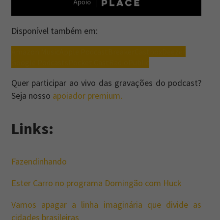
Disponível também em:
Amazon Music
Apple Podcast
Breaker
Castbox
Deezer
Google Podcasts
Pocket Cast
RadioPublic
Quer participar ao vivo das gravações do podcast?
Seja nosso
apoiador premium.
Links:
Fazendinhando
Ester Carro no programa Domingão com Huck
Vamos apagar a linha imaginária que divide as
cidades brasileiras