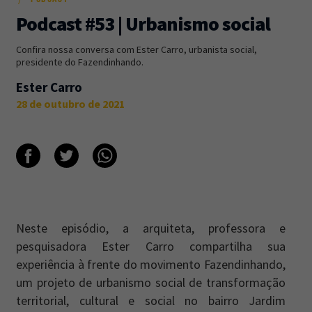
Podcast #53 | Urbanismo social
Newsletter
Caos Planejado
.
Confira nossa conversa com Ester Carro, urbanista social,
Inscreva-se na newsletter do Caos Planejado e
presidente do Fazendinhando.
receba todas as nossas novidades.
Ester Carro
28 de outubro de 2021
INSCREVER-SE
Neste episódio, a arquiteta, professora e
pesquisadora Ester Carro compartilha sua
experiência à frente do movimento Fazendinhando,
um projeto de urbanismo social de transformação
territorial, cultural e social no bairro Jardim