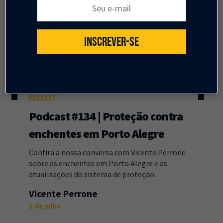
Seu e-mail:
INSCREVER-SE
PODCAST
Podcast #134 | Proteção contra
enchentes em Porto Alegre
Confira a nossa conversa com Vicente Perrone
sobre as enchentes em Porto Alegre e as
atualizações do sistema de proteção.
Vicente Perrone
1 de julho