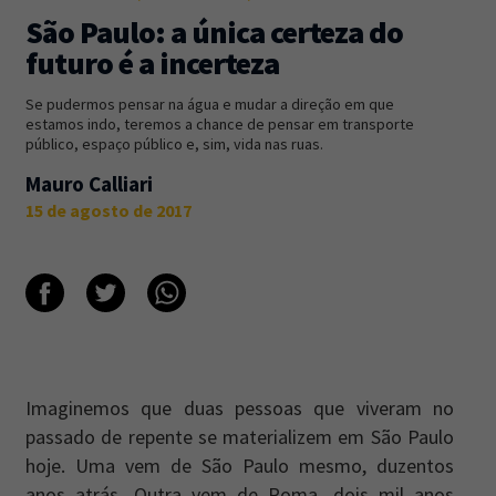
São Paulo: a única certeza do
Newsletter
Caos Planejado
.
futuro é a incerteza
Inscreva-se na newsletter do Caos Planejado e
Se pudermos pensar na água e mudar a direção em que
receba todas as nossas novidades.
estamos indo, teremos a chance de pensar em transporte
público, espaço público e, sim, vida nas ruas.
Mauro Calliari
15 de agosto de 2017
INSCREVER-SE
Imaginemos que duas pessoas que viveram no
passado de repente se materializem em São Paulo
hoje. Uma vem de São Paulo mesmo, duzentos
anos atrás. Outra vem de Roma, dois mil anos