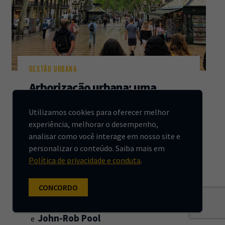
GESTÃO URBANA
Arborização urbana: uma
ferramenta para amenizar o
Utilizamos cookies para oferecer melhor
calor
experiência, melhorar o desempenho,
analisar como você interage em nosso site e
A arborização pode melhorar temperaturas,
personalizar o conteúdo. Saiba mais em
sensação térmica e qualidade de vida nas
Política de privacidade e conduta
.
cidades. Uma análise com mais de 60 cidades
mostra que há espaço para muito mais
árvores.
CONCORDO
Elizabeth Jane Wesley
Eric Mackres
John-Rob Pool