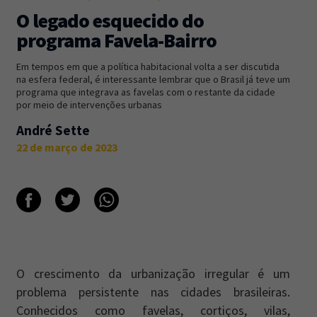
O legado esquecido do
Newsletter
Caos Planejado
.
programa Favela-Bairro
Inscreva-se na newsletter do Caos Planejado e
Em tempos em que a política habitacional volta a ser discutida
receba todas as nossas novidades.
na esfera federal, é interessante lembrar que o Brasil já teve um
programa que integrava as favelas com o restante da cidade
por meio de intervenções urbanas
André Sette
22 de março de 2023
INSCREVER-SE
O crescimento da urbanização irregular é um
problema persistente nas cidades brasileiras.
Conhecidos como favelas, cortiços, vilas,