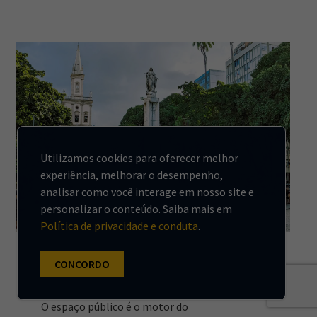
Utilizamos cookies para oferecer melhor
experiência, melhorar o desempenho,
analisar como você interage em nosso site e
personalizar o conteúdo. Saiba mais em
Política de privacidade e conduta
.
GESTÃO URBANA
Espaço público, esse
CONCORDO
incompreendido
O espaço público é o motor do