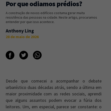
Por que odiamos prédios?
Newsletter
Caos Planejado
.
A construção de novos edifícios costuma gerar muita
resistência das pessoas na cidade. Neste artigo, procuramos
Inscreva-se na newsletter do Caos Planejado e
entender por que isso acontece.
receba todas as nossas novidades.
Anthony Ling
28 de maio de 2026
INSCREVER-SE
Desde que comecei a acompanhar o debate
urbanístico duas décadas atrás, sendo a última em
maior proximidade com as redes sociais, aprendi
que alguns assuntos podem evocar a fúria dos
leitores. Um, em especial, parece ser constante: o