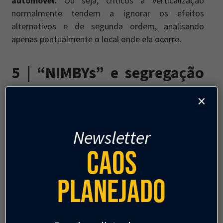
automóvel.
Ou seja, críticos à verticalização
normalmente tendem a ignorar os efeitos
alternativos e de segunda ordem, analisando
apenas pontualmente o local onde ela ocorre.
5 | “NIMBYs” e segregação
urbana
×
Newsletter
Caos
Planejado
Comentário em um post que falava sobre as consequências
negativas da restrição de adensamento no Jardins, em São