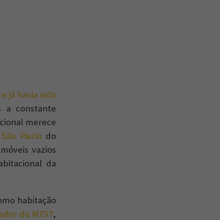
e já havia sido
 a constante
acional merece
 São Paulo
do
imóveis vazios
bitacional da
como habitação
ador do MTST
,