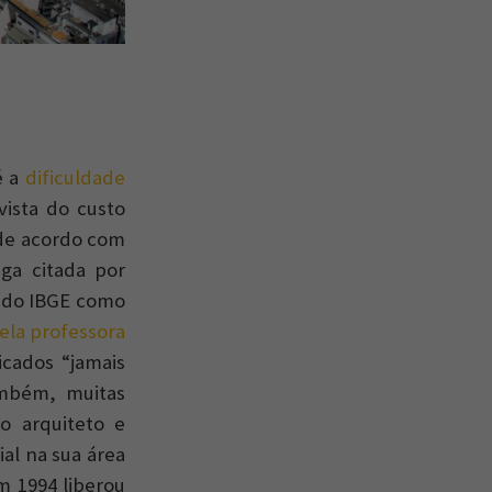
é a
dificuldade
ista do custo
 de acordo com
iga citada por
o do IBGE como
ela professora
icados “jamais
ambém, muitas
o arquiteto e
ial na sua área
m 1994 liberou