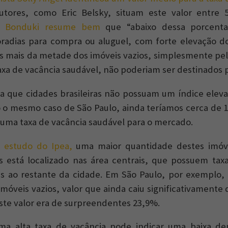
tores, como Eric Belsky, situam este valor entre
il Bonduki resume bem
que “abaixo dessa porcentag
radias para compra ou aluguel, com forte elevação d
s mais da metade dos imóveis vazios, simplesmente pe
taxa de vacância saudável, não poderiam ser destinados 
ica que cidades brasileiras não possuam um índice elev
 o mesmo caso de São Paulo, ainda teríamos cerca de 1
 uma taxa de vacância saudável para o mercado.
 estudo do Ipea,
uma maior quantidade destes imóve
s está localizado nas área centrais, que possuem tax
s ao restante da cidade. Em São Paulo, por exemplo, 
móveis vazios, valor que ainda caiu significativamente
ste valor era de surpreendentes 23,9%.
uma alta taxa de vacância pode indicar uma baixa d