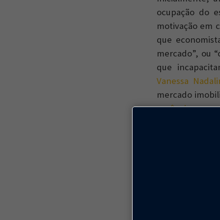
ocupação do es
motivação em ci
que economista
mercado”, ou “
que incapacit
Vanessa Nadali
mercado imobili
vacância em pra
regiões centrais
desenvolvido e
informações di
demorados e bu
tempo que ele p
o aumento do es
inclusive devid
populacional, p