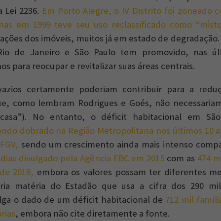
 Lei 2236.
Em Porto Alegre, o IV Distrito foi zoneado c
as em 1999 teve seu uso reclassificado como “mist
ações dos imóveis, muitos já em estado de degradação
Rio de Janeiro e São Paulo tem promovido, nas úl
os para reocupar e revitalizar suas áreas centrais.
vazios certamente poderiam contribuir para a reduç
que, como lembram Rodrigues e Goés, não necessariam
casa”). No entanto, o déficit habitacional em Sã
endo dobrado na Região Metropolitana nos últimos 10 
FGV,
sendo um crescimento ainda mais intenso compa
dias divulgado pela Agência EBC em 2015
com as
474 m
de 2019,
embora os valores possam ter diferentes me
pria matéria do Estadão que usa a cifra dos 290 mi
ga o dado de um déficit habitacional de
712 mil famíl
rias
, embora não cite diretamente a fonte.