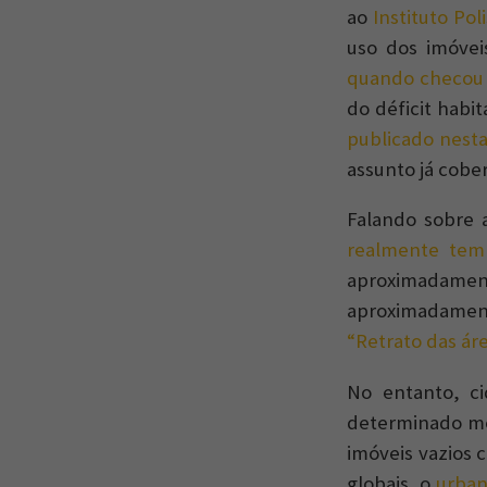
ao
Instituto Poli
uso dos imóvei
quando checou 
do déficit habi
publicado nesta
assunto já cober
Falando sobre 
realmente tem
aproximadame
aproximadament
“Retrato das áre
No entanto, c
determinado mo
imóveis vazios 
globais, o
urban