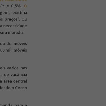
 5% e 6,5%.
O
em, existiria
os preços”. Ou
la necessidade
para moradia.
ado de imóveis
00 mil imóveis
is vazios nas
as de vacância
a área central
 desde o Censo
emanda para a