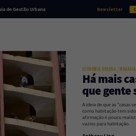
uia de Gestão Urbana
Newsletter
ECONOMIA URBANA
MORADIA
Há mais ca
que gente 
A ideia de que as "casas 
como habitação tem sido 
afirmação é pouco realist
vazios para habitação.
Anthony Ling