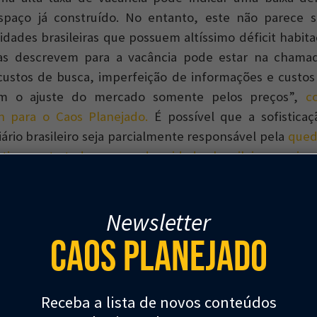
paço já construído. No entanto, este não parece se
dades brasileiras que possuem altíssimo déficit habitac
s descrevem para a vacância pode estar na chamad
custos de busca, imperfeição de informações e custos
am o ajuste do mercado somente pelos preços”,
c
n para o Caos Planejado.
É possível que a sofisticaç
ário brasileiro seja parcialmente responsável pela
qued
ticamente todas as grandes cidades brasileiras, assim
,
entre 2000 e 2010. O Brasil possui um mercado imob
 menos sofisticado que países desenvolvidos, o que s
Newsletter
sponíveis sobre imóveis e processos negociais e 
rocráticos que aumentam a dificuldade de compra de 
Caos Planejado
ermanece vazio, aumentando a vacância. Outro fator r
toque imobiliário nas regiões centrais de capitais c
o à consolidação dessas regiões, foi muito inferior 
Receba a lista de novos conteúdos
ressionando a ocupação dos imóveis vagos.