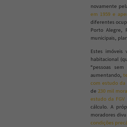
novamente pela
em 1959 e apen
diferentes ocup
Porto Alegre, 
municipais, plan
Estes imóveis 
habitacional (
“pessoas sem 
aumentando,
t
com estudo da 
de
230 mil mora
estudo da FGV 
cálculo. A pró
moradores divul
condições precá