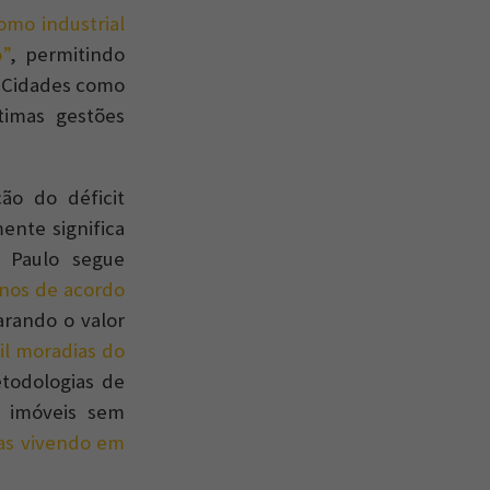
omo industrial
o”
, permitindo
. Cidades como
timas gestões
ão do déficit
ente significa
o Paulo segue
anos de acordo
rando o valor
il moradias do
todologias de
l imóveis sem
ias vivendo em