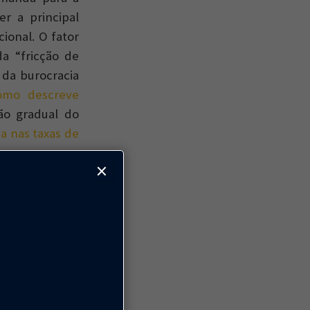
r a principal
ional. O fator
a “fricção de
 da burocracia
omo descreve
ão gradual do
a nas taxas de
 como nas suas
×
iliário menos
ignifica menos
transacionais
um imóvel e o
elevante é que
omo São Paulo,
ao crescimento