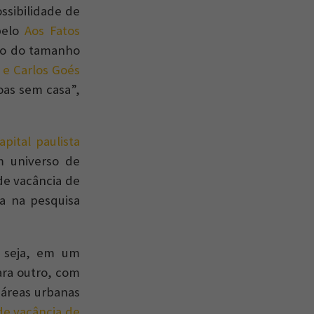
ssibilidade de
 pelo
Aos Fatos
do do tamanho
 e Carlos Goés
soas sem casa”,
apital paulista
universo de
de vacância de
a na pesquisa
u seja, em um
ra outro, com
 áreas urbanas
 de vacância de