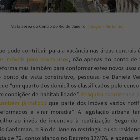
Vista aérea do Centro do Rio de Janeiro.
(Imagem: Riotur.rio)
ue pode contribuir para a vacância nas áreas centrais 
e imóveis para novos usos
, não apenas do ponto de v
 reforma mas também para conformar estes novos usos
o ponto de vista construtivo, pesquisa de Daniela Ve
que “um quarto dos domicílios classificados pelo cens
m condições de habitabilidade”.
Pesquisa coordenada p
também já indicou
que parte dos imóveis vazios notif
eformados e virar moradia”. A legislação urbana t
ilho ao invés de incentivo à reutilização. Segundo 
io Cardeman, o Rio de Janeiro restringiu o uso residenc
da de 70, consolidando no Decreto 322/76, e apenas e