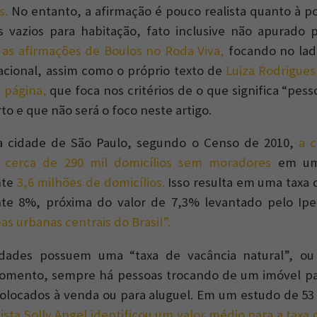
s.
No entanto, a afirmação é pouco realista quanto à po
s vazios para habitação, fato inclusive não apurado
as afirmações de Boulos no Roda Viva,
focando no la
tacional, assim como o próprio texto de
Luiza Rodrigues
 página,
que foca nos critérios de o que significa “pes
to e que não será o foco neste artigo.
a cidade de São Paulo, segundo o Censo de 2010,
a c
 cerca de 290 mil domicílios sem moradores
em um 
nte
3,6 milhões de domicílios.
Isso resulta em uma taxa 
e 8%, próxima do valor de 7,3% levantado pelo Ipe
as urbanas centrais do Brasil”.
idades possuem uma “taxa de vacância natural”, o
mento, sempre há pessoas trocando de um imóvel pa
colocados à venda ou para aluguel. Em um estudo de 53
ista Solly Angel identificou um valor médio para a taxa