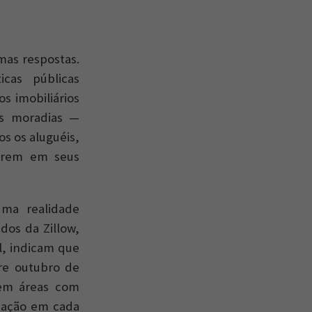
mas respostas.
icas públicas
s imobiliários
as moradias —
s os aluguéis,
cerem em seus
ma realidade
dos da Zillow,
l, indicam que
re outubro de
 em áreas com
iação em cada