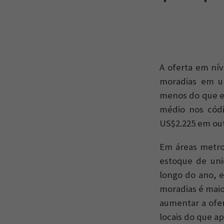
A oferta em ní
moradias em um
menos do que em
médio nos códi
US$2.225 em out
Em áreas metro
estoque de uni
longo do ano, 
moradias é maio
aumentar a ofer
locais do que ap