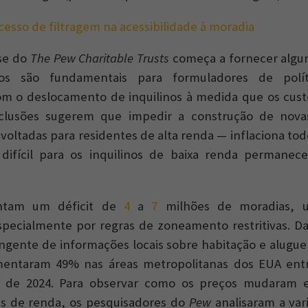
cesso de filtragem na acessibilidade à moradia
se do
The Pew Charitable Trusts
começa a fornecer algu
dos são fundamentais para formuladores de polít
m o deslocamento de inquilinos à medida que os custo
clusões sugerem que impedir a construção de nov
oltadas para residentes de alta renda — inflaciona todo
difícil para os inquilinos de baixa renda permane
ntam um déficit de
4
a
7
milhões de moradias, u
pecialmente por regras de zoneamento restritivas. Da
gente de informações locais sobre habitação e alugue
mentaram 49% nas áreas metropolitanas dos EUA ent
o de 2024. Para observar como os preços mudaram
is de renda, os pesquisadores do
Pew
analisaram a var