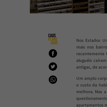
Nos Estados Un
mais nos bairr
recentemente t
aluguéis caíra
antigas, de aco
Um amplo corpo
o custo da hab
melhora. Mas a
questionamen
apartamentos ma