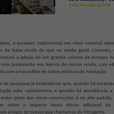
19 de fevereiro de 2026
idos, a escassez habitacional em nível nacional elev
os de baixa renda do que na média geral. Contudo,
iveram a adição de um grande volume de estoque hab
m mais justamente nos bairros de menor renda, com ed
rdo com uma análise de dados públicos de habitação.
 de pesquisas já estabeleceu que, quando há escasse
itação sobe rapidamente, e quando há abundância, a 
 maior parte das novas construções é de alto padrão,
tos sobre o impacto dessa oferta adicional de
is antigos (processo que chamamos de filtragem).