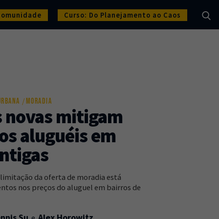
Comunidade
Curso: Do Planejamento ao Caos
URBANA
MORADIA
s novas mitigam
os aluguéis em
ntigas
imitação da oferta de moradia está
ntos nos preços do aluguel em bairros de
nnis Su
Alex Horowitz