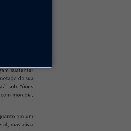
da, as pessoas
ara bairros de
eis em bairros
 para onde ir.
suas moradias
gam sustentar
 metade de sua
stá sob “ônus
 com moradia,
 quanto em um
al, mas alivia