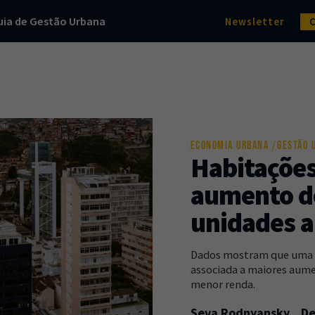
uia de Gestão Urbana
Newsletter
ECONOMIA URBANA
GESTÃO 
Habitaçõe
aumento d
unidades a
Dados mostram que uma l
associada a maiores aume
menor renda.
Seva Rodnyansky
De