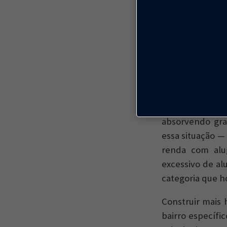
Quando não se c
que viveriam n
classe média, 
de baixa renda,
Suas opções sã
absorvendo gra
essa situação 
renda com alug
excessivo de a
categoria que ho
Construir mais
bairro específi