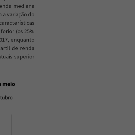
 renda mediana
 a variação do
aracterísticas
nferior (os 25%
2017, enquanto
artil de renda
tuais superior