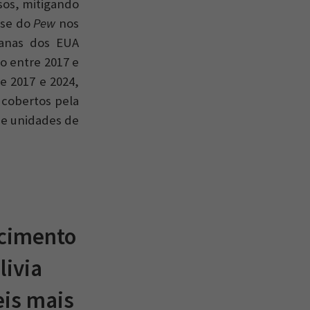
sos, mitigando
ise do
Pew
nos
tanas dos EUA
o entre 2017 e
e 2017 e 2024,
 cobertos pela
de unidades de
scimento
livia
eis mais