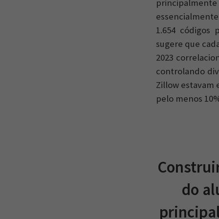
principalmente 
essencialmente 
1.654 códigos 
sugere que cad
2023 correlaci
controlando div
Zillow estavam
pelo menos 10%
Construi
do al
principa