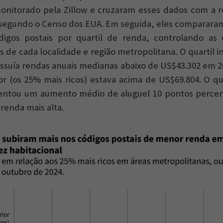
monitorado pela Zillow e cruzaram esses dados com a
segundo o Censo dos EUA. Em seguida, eles compararam
digos postais por quartil de renda, controlando as c
 de cada localidade e região metropolitana. O quartil i
ssuía rendas anuais medianas abaixo de US$43.302 em 
ior (os 25% mais ricos) estava acima de US$69.804. O qu
rentou um aumento médio de aluguel 10 pontos percen
 renda mais alta.