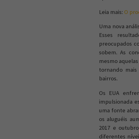
Leia mais:
O pro
Uma nova análi
Esses resulta
preocupados co
sobem. As con
mesmo aquelas v
tornando mais 
bairros.
Os EUA enfre
impulsionada es
uma fonte abran
os aluguéis au
2017 e outubr
diferentes níve