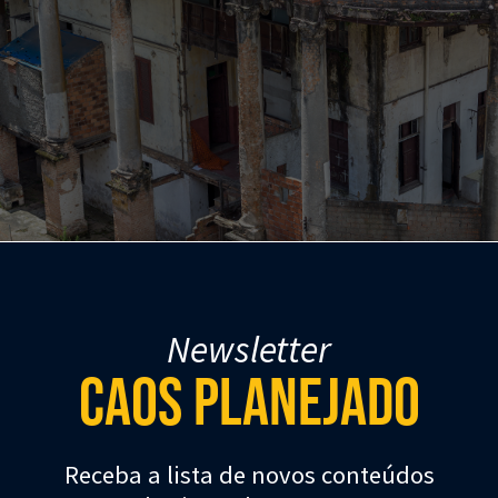
o por um palacete e 37 casas, a Vila Itororó é outro edifício tombado da c
paulista. (Imagem:
Rodrigo Argenton/Wikimedia
)
Newsletter
Caos Planejado
á algumas destas construções “ecléticas” que são r
ricas ou até artísticas, por exemplo, pela utilizaç
daptadas pelos pedreiros calabreses, mesmo que não
Receba a lista de novos conteúdos
as são casos isolados.