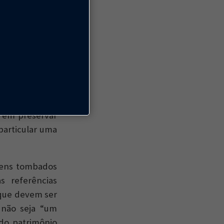
 de brigas de
s por abaixo-
stação popular
de.
ltiplicação de
bvio que possa
e em preservar
particular uma
bens tombados
s referências
 que devem ser
 não seja “um
do patrimônio