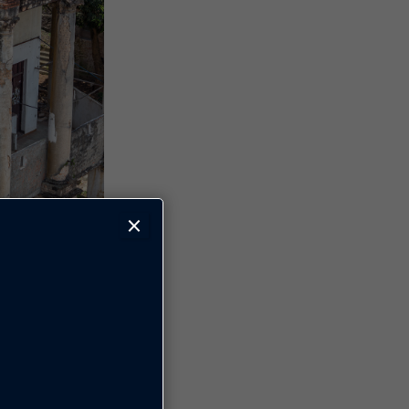
×
apital
elevantes por
ão de técnicas
 tenham valor