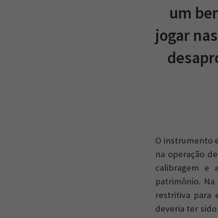
um bem 
jogar na
desapr
O instrumento e
na operação de
calibragem e a
patrimônio. Na 
restritiva par
deveria ter sid