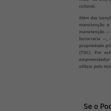
cultural.
Além das isenç
manutenção e 
manutenção — 
burocracia —, 
propriedade pri
(TDC). Por es
empreendedor 
utilizar pelo 
Se o Po