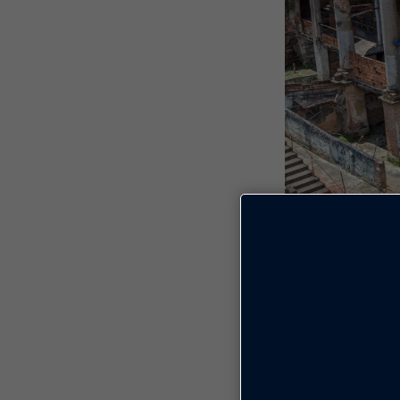
Compost
Evidente que h
questões histó
construtivas a
arquitetônico, m