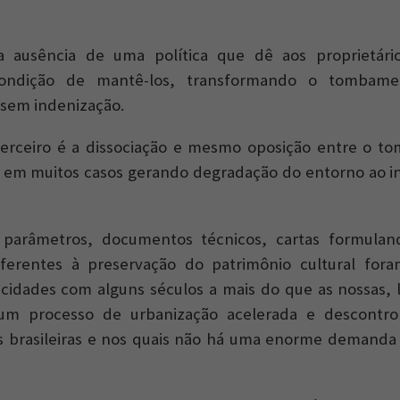
 ausência de uma política que dê aos proprietári
ondição de mantê-los, transformando o tomba
 sem indenização.
terceiro é a dissociação e mesmo oposição entre o t
, em muitos casos gerando degradação do entorno ao i
parâmetros, documentos técnicos, cartas formuland
eferentes à preservação do patrimônio cultural fora
cidades com alguns séculos a mais do que as nossas, 
um processo de urbanização acelerada e descontr
s brasileiras e nos quais não há uma enorme demanda