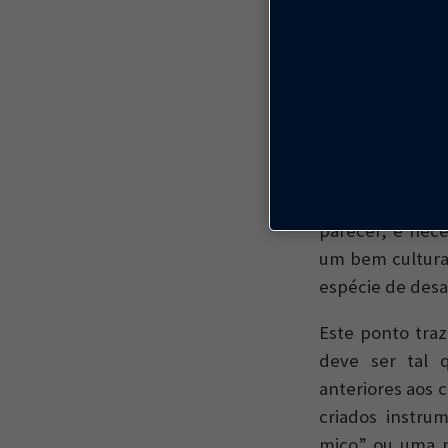
A questão do p
vizinhança, ta
assinados — sal
está voltada pa
Isso ainda cost
imóveis tombad
parecer, é nece
um bem cultural
espécie de desa
Este ponto tra
deve ser tal q
anteriores aos 
criados instru
mico” ou uma p