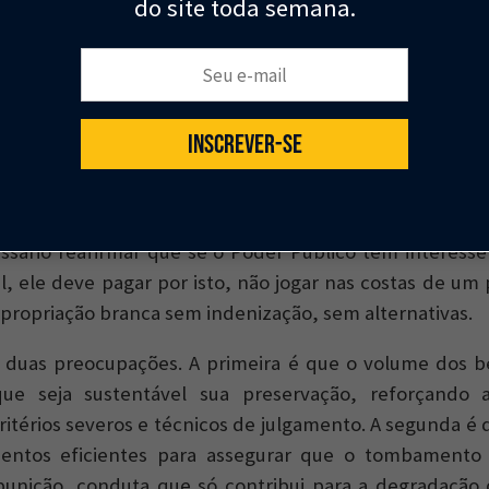
do site toda semana.
atrimônio cultural é séria demais para ser veículo
Seu e-mail:
mpouco pode ser decidida na maior parte dos caso
vo, claro, em temas mais imateriais nos quais a manife
ra demonstrar que tal item é relevante para a comunida
INSCREVER-SE
uma agravar outro ponto a ser considerado, pois a mu
os também reduz os recursos disponíveis. Por mais ó
ssário reafirmar que se o Poder Público tem interess
, ele deve pagar por isto, não jogar nas costas de um 
propriação branca sem indenização, sem alternativas.
z duas preocupações. A primeira é que o volume dos 
ue seja sustentável sua preservação, reforçando a
critérios severos e técnicos de julgamento. A segunda é
mentos eficientes para assegurar que o tombamento
unição, conduta que só contribui para a degradação 