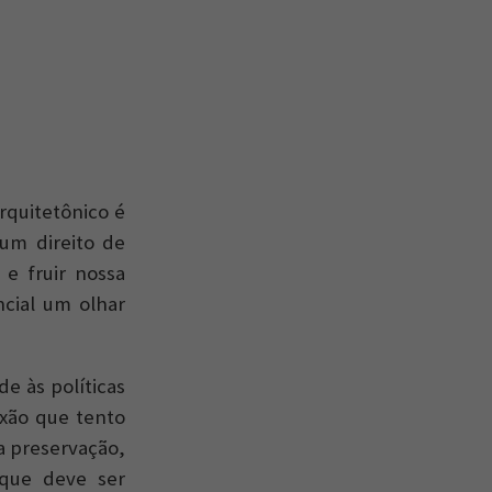
rquitetônico é
um direito de
 e fruir nossa
ncial um olhar
e às políticas
exão que tento
a preservação,
o que deve ser