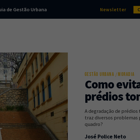
uia de Gestão Urbana
Newsletter
GESTÃO URBANA
MORADIA
Como evita
prédios t
A degradação de prédios 
traz diversos problemas 
quadro?
José Police Neto