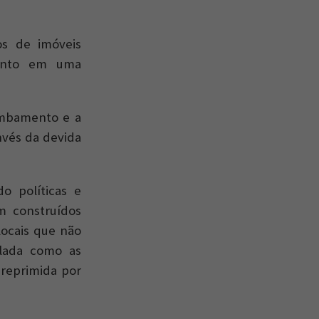
os de imóveis
mento em uma
ombamento e a
nvés da devida
o políticas e
m construídos
locais que não
olada como as
 reprimida por