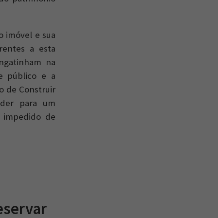
o imóvel e sua
rentes a esta
engatinham na
se público e a
o de Construir
nder para um
á impedido de
eservar