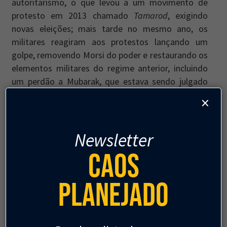
autoritarismo, o que levou a um movimento de
protesto em 2013 chamado
Tamarod
, exigindo
novas eleições; mais tarde no mesmo ano, os
militares reagiram aos protestos lançando um
golpe, removendo Morsi do poder e restaurando os
elementos militares do regime anterior, incluindo
um perdão a Mubarak, que estava sendo julgado
por corrupção. Eventualmente, o chefe das Forças
×
Armadas Egípcias, General Abdel Fattah al-Sisi,
venceu uma eleição presidencial fraudada em 2014
e tem sido presidente desde então. Grande parte
Newsletter
do foco dos movimentos de protesto foi nos
Caos
protestos de rua no Cairo, onde a Praça Tahrir se
tornou uma referência global para protestos
Planejado
democráticos (por exemplo, em Israel, onde as
pessoas basicamente nunca buscam qualquer
inspiração positiva nas tendências políticas árabes).
Isso criou uma necessidade entre Sisi e seu círculo