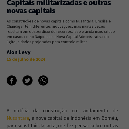
Capitais militarizadas e outras
novas capitais
Newsletter
Caos Planejado
.
As construções de novas capitais como Nusantara, Brasília e
Inscreva-se na newsletter do Caos Planejado e
Chandigar têm diferentes motivações, mas muitas vezes
receba todas as nossas novidades.
resultam em desperdício de recursos. Isso é ainda mais crítico
em casos como Naipidau e a Nova Capital Administrativa do
Egito, cidades projetadas para controle militar.
Alon Levy
15 de julho de 2024
INSCREVER-SE
A notícia da construção em andamento de
Nusantara
, a nova capital da Indonésia em Bornéu,
para substituir Jacarta, me fez pensar sobre outras