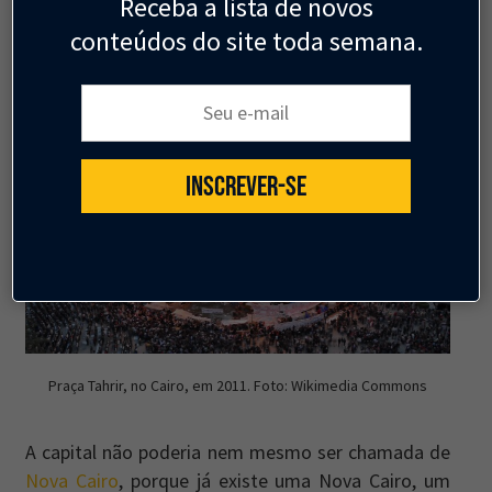
Receba a lista de novos
de uma nova capital no deserto, construída para
conteúdos do site toda semana.
prevenir qualquer futura Praça Tahrir.
Seu e-mail:
INSCREVER-SE
Praça Tahrir, no Cairo, em 2011. Foto: Wikimedia Commons
A capital não poderia nem mesmo ser chamada de
Nova Cairo
, porque já existe uma Nova Cairo, um