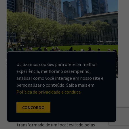
Utilizamos cookies para oferecer melhor
experiência, melhorar o desempenho,
GESTÃO URBANA
analisar como você interage em nosso site e
personalizar o conteúdo. Saiba mais em
Como o Bryant Park
Política de privacidade e conduta
.
transformou Manhattan e
inspirou espaços públicos
CONCORDO
O Bryant Park, em Nova York, foi
transformado de um local evitado pelas