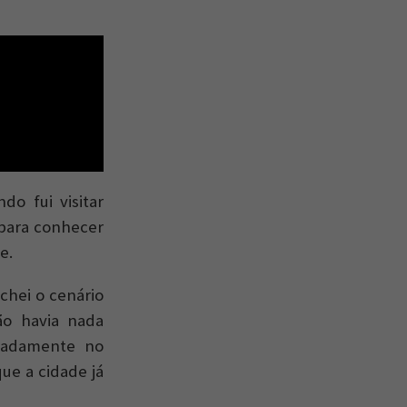
do fui visitar
para conhecer
e.
chei o cenário
ão havia nada
oladamente no
ue a cidade já