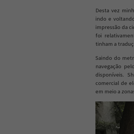
Desta vez minh
indo e voltand
impressão da c
foi relativame
tinham a traduçã
Saindo do metr
navegação pelo
disponíveis. 
comercial de el
em meio a zonas