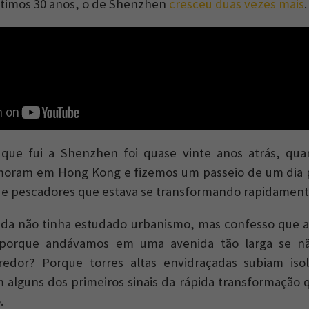
ltimos 30 anos, o de Shenzhen
cresceu duas vezes mais
.
 que fui a Shenzhen foi quase vinte anos atrás, quan
 moram em Hong Kong e fizemos um passeio de um dia 
de pescadores que estava se transformando rapidament
nda não tinha estudado urbanismo, mas confesso que a
: porque andávamos em uma avenida tão larga se n
redor? Porque torres altas envidraçadas subiam is
 alguns dos primeiros sinais da rápida transformação q
.