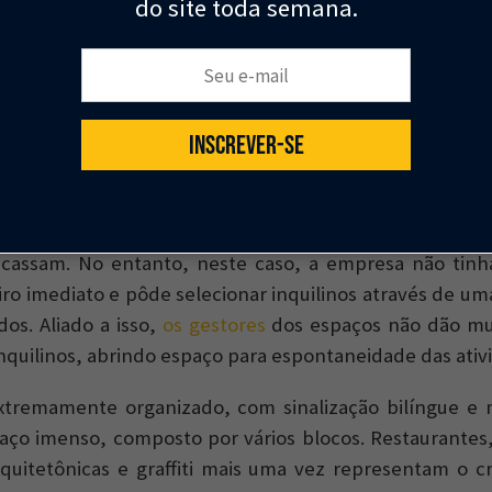
do site toda semana.
 ponto de parada foi o OCT Loft, uma área industrial
convertida em um centro de arte, inovação e design.
Seu e-mail:
ulturais mundiais, ou até mesmo o
798 Arts Distric
Shanghai
, o OCT Loft foi uma
iniciativa centralizada d
INSCREVER-SE
urismo, imóveis e eletrônicos.
s
consideram o empreendimento
uma exceção à regra
tativas planejadas de criar centros de cultura e ino
racassam. No entanto, neste caso, a empresa não tinh
iro imediato e pôde selecionar inquilinos através de um
dos. Aliado a isso,
os gestores
dos espaços não dão mui
inquilinos, abrindo espaço para espontaneidade das ativ
xtremamente organizado, com sinalização bilíngue e 
paço imenso, composto por vários blocos. Restaurantes, 
rquitetônicas e graffiti mais uma vez representam o 