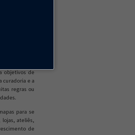
 que, em 2004,
 Diferente de
t em Pequim
e
o grupo estatal
, dado que a
vação de forma
a objetivos de
a curadoria e a
tas regras ou
idades.
mapas para se
lojas, ateliês,
crescimento de