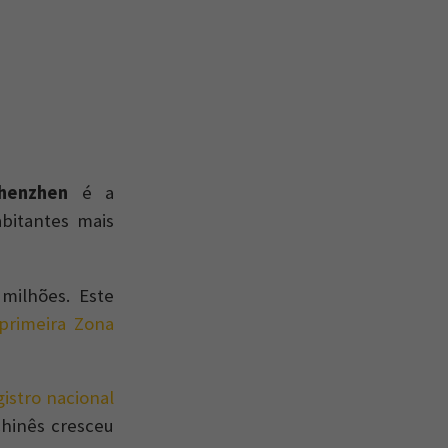
henzhen
é a
bitantes mais
milhões. Este
primeira Zona
gistro nacional
hinês cresceu