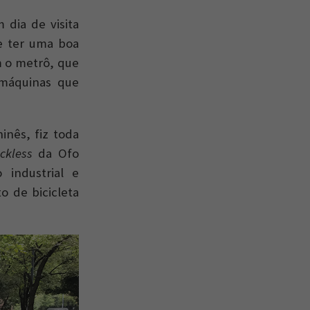
dia de visita
e ter uma boa
m o metrô, que
 máquinas que
nês, fiz toda
ckless
da Ofo
 industrial e
o de bicicleta