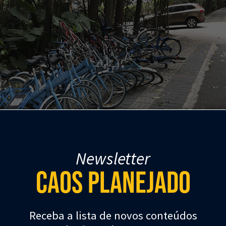
Newsletter
Caos Planejado
icicletas
dockless
jogadas em uma das ciclovias arborizadas de Shenzhen.
Receba a lista de novos conteúdos