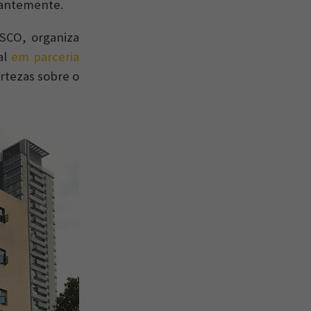
tantemente.
SCO, organiza
al
em parceria
ertezas sobre o