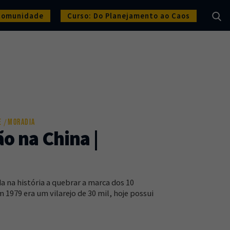
Comunidade
Curso: Do Planejamento ao Caos
E
MORADIA
o na China |
a na história a quebrar a marca dos 10
 1979 era um vilarejo de 30 mil, hoje possui