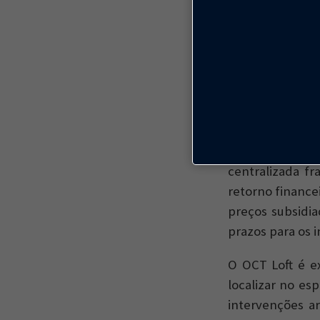
Nosso primeiro
começou a ser 
outras zonas c
TianZiFang em 
OCT focado em t
Alguns autore
maioria das ten
centralizada f
retorno finance
preços subsidia
prazos para os 
O OCT Loft é e
localizar no es
intervenções a