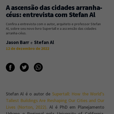
A ascensão das cidades arranha-
Newsletter
Caos Planejado
.
céus: entrevista com Stefan Al
Inscreva-se na newsletter do Caos Planejado e
Confira a entrevista com o autor, arquiteto e professor Stefan
receba todas as nossas novidades.
Al, sobre seu novo livro Supertall e a ascensão das cidades
arranha-céus.
Jason Barr
Stefan Al
12 de dezembro de 2022
INSCREVER-SE
Stefan Al é o autor de
Supertall: How the World’s
Tallest Buildings Are Reshaping Our Cities and Our
Lives (Norton, 2022).
Al é PhD em Planejamento
Urbano e Regional pela University of California,