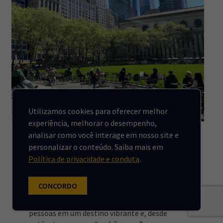
Utilizamos cookies para oferecer melhor
GESTÃO URBANA
experiência, melhorar o desempenho,
analisar como você interage em nosso site e
Como o Bryant Park
personalizar o conteúdo. Saiba mais em
transformou Manhattan e
Política de privacidade e conduta
.
inspirou espaços públicos
CONCORDO
O Bryant Park, em Nova York, foi
transformado de um local evitado pelas
pessoas em um destino vibrante e, desde