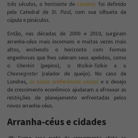
três séculos, o horizonte de
Londres
foi definido
pela Catedral de
St. Paul
, com sua silhueta de
cúpula e pináculos.
Então, nas décadas de 2000 e 2010, surgiram
arranha-céus mais incomuns e muitas vezes mais
altos, enchendo o horizonte com formas
engenhosas que lhes valeram seus apelidos, como
o
Gherkin
(pepino), o
Walkie-Talkie
e o
Cheesegrater
(ralador de queijo). No caso de
Londres,
as novas preferências sociais
e o desejo
de crescimento econômico ajudaram a afrouxar as
restrições de planejamento enfrentadas pelos
novos arranha-céus.
Arranha-céus e cidades
JB: Como esse surto de crescimento afeta as