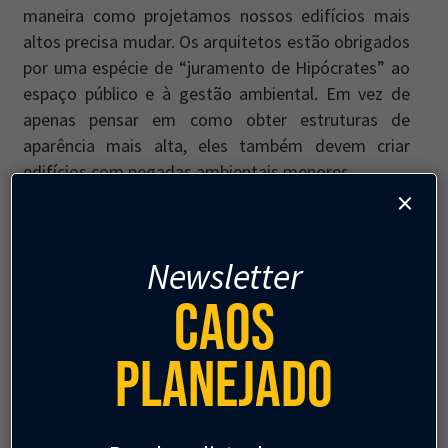
maneira como projetamos nossos edifícios mais
altos precisa mudar. Os arquitetos estão obrigados
por uma espécie de “juramento de Hipócrates” ao
espaço público e à gestão ambiental. Em vez de
apenas pensar em como obter estruturas de
aparência mais alta, eles também devem criar
edifícios com pegadas ambientais menores.
×
Precisamos recalibrar a corrida pelo prédio mais
alto. Devemos almejar que os edifícios sejam os
Newsletter
mais verdes, com mais paisagismo e menos
emissões de carbono. Precisamos de arranha-céus
Caos
para gerar o máximo de energia renovável, produzir
mais alimentos e promover os ambientes mais
Planejado
saudáveis para os residentes com os maiores
benefícios biofílicos.
Precisamos de edifícios altos construídos com