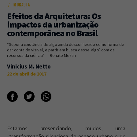
MORADIA
Newsletter
Caos Planejado
.
Efeitos da Arquitetura: Os
impactos da urbanização
Inscreva-se na newsletter do Caos Planejado e
contemporânea no Brasil
receba todas as nossas novidades.
“Supor a existência de algo ainda desconhecido como forma de
dar conta do visível, e partir em busca desse ‘algo’ com os
recursos da ciência” — Renato Mezan
Vinicius M. Netto
22 de abril de 2017
INSCREVER-SE
Estamos presenciando, mudos, uma
transformação silenciosa do espaço urbano e de