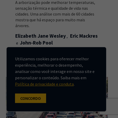
A arborização pode melhorar temperaturas,
sensação térmica e qualidade de vida nas
cidades. Uma análise com mais de 60 cidades
mostra que há espaço para muito mais
árvores.
Elizabeth Jane Wesley
Eric Mackres
John-Rob Pool
18 de junho
Utilizamos cookies para oferecer melhor
experiência, melhorar o desempenho,
analisar como você interage em nosso site e
personalizar o conteúdo. Saiba mais em
Política de privacidade e conduta
.
CONCORDO