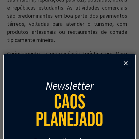
e repúblicas estudantis. As atividades comerciais
são predominantes em boa parte dos pavimentos
térreos, voltadas para atender o turismo, com
produtos artesanais ou restaurantes de comida
tipicamente mineira.
Curiosamente, a permanência turística em Ouro
×
Preto é relativamente baixa: alguns fazem seu
passeio em um dia; outros, no máximo, em um fim
de semana. A grande maioria daqueles que
Newsletter
trabalham na “Ouro Preto oficial” vivem na “Ouro
Caos
Preto real”, espectadores de uma realidade que
não lhes pertence.
Planejado
Dentro de suas “realidades”, convivem com
problemas de infraestrutura urbana graves, como
esgoto a céu aberto, má qualidade de calçadas,