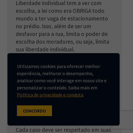
Liberdade individual tem a ver com
escolha, a lei como era OBRIGA todo
mundo a ter vaga de estacionamento
no prédio. Isso, além de ser um
desfavor para a rua, limita o poder de
escolha dos moradores, ou seja, limita
sua liberdade individual.
RESPONDER
Utilizamos cookies para oferecer melhor
experiência, melhorar o desempenho,
analisar como você interage em nosso site e
personalizar o conteúdo. Saiba mais em
Política de privacidade e conduta
.
Arquiteto Pedro Sá
disse:
13 de novembro de 2019 às 07:42
CONCORDO
O planejamento Urbano é vivo.
Cada caso deve ser respeitado em suas