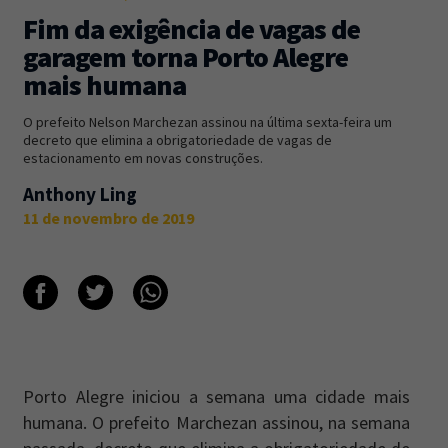
Fim da exigência de vagas de
Newsletter
Caos Planejado
.
garagem torna Porto Alegre
mais humana
Inscreva-se na newsletter do Caos Planejado e
receba todas as nossas novidades.
O prefeito Nelson Marchezan assinou na última sexta-feira um
decreto que elimina a obrigatoriedade de vagas de
estacionamento em novas construções.
Anthony Ling
11 de novembro de 2019
INSCREVER-SE
Porto Alegre iniciou a semana uma cidade mais
humana. O prefeito Marchezan assinou, na semana