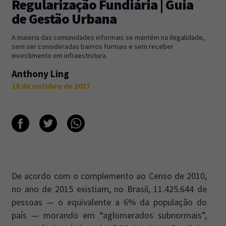
Regularização Fundiária | Guia
de Gestão Urbana
Newsletter
Caos Planejado
.
A maioria das comunidades informais se mantém na ilegalidade,
Inscreva-se na newsletter do Caos Planejado e
sem ser consideradas bairros formais e sem receber
receba todas as nossas novidades.
investimento em infraestrutura.
Anthony Ling
18 de outubro de 2017
INSCREVER-SE
De acordo com o complemento ao Censo de 2010,
no ano de 2015 existiam, no Brasil, 11.425.644 de
pessoas — o equivalente a 6% da população do
país — morando em “aglomerados subnormais”,