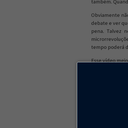
também. Quando
Obviamente não
debate e ver qu
pena. Talvez n
microrrevoluçõe
tempo poderá d
Esse vídeo meio
Um exemplo de 