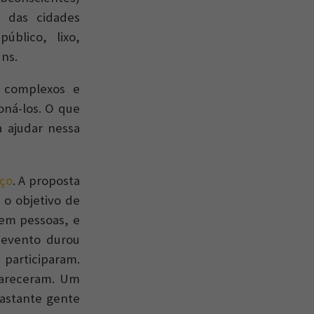
a das cidades
úblico, lixo,
uns.
o complexos e
oná-los. O que
 ajudar nessa
ço
. A proposta
 o objetivo de
aem pessoas, e
 evento durou
 participaram.
pareceram. Um
bastante gente