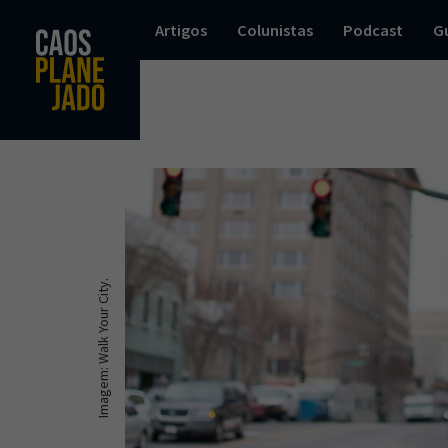
Artigos
Colunistas
Podcast
G
Imagem: Walk Your City.