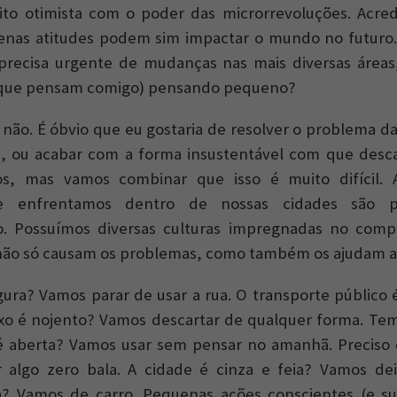
to otimista com o poder das microrrevoluções. Acred
enas atitudes podem sim impactar o mundo no futuro
precisa urgente de mudanças nas mais diversas áreas,
 que pensam comigo) pensando pequeno?
 não. É óbvio que eu gostaria de resolver o problema d
te, ou acabar com a forma insustentável com que des
s, mas vamos combinar que isso é muito difícil. 
e enfrentamos dentro de nossas cidades são 
. Possuímos diversas culturas impregnadas no com
não só causam os problemas, como também os ajudam a 
gura? Vamos parar de usar a rua. O transporte público
lixo é nojento? Vamos descartar de qualquer forma. T
 é aberta? Vamos usar sem pensar no amanhã. Preciso
algo zero bala. A cidade é cinza e feia? Vamos deix
? Vamos de carro. Pequenas ações conscientes (e su