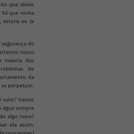
ito que ideias
. Só que numa
 estaria eu (e
a segurança do
cartamos nosso
A maioria dos
problemas de
portamento da
se perpetuar.
 é ruim? Vamos
em água sempre
 de algo novo?
ar ela assim.
bconscientes)