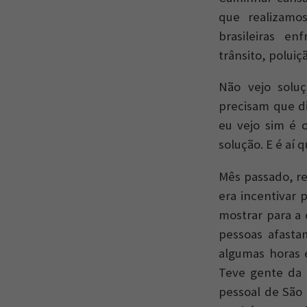
que realizamo
brasileiras en
trânsito, poluiç
Não vejo solu
precisam que di
eu vejo sim é 
solução. E é aí
Mês passado, r
era incentivar 
mostrar para a 
pessoas afasta
algumas horas 
Teve gente da 
pessoal de São 