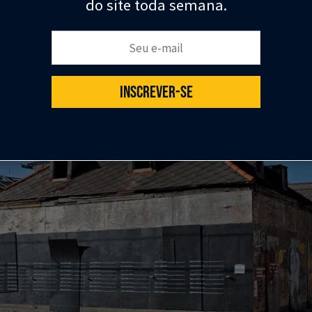
do site toda semana.
Cansada de ver uma casa abandonada em sua rua, ela 
o nas paredes da mesma, convidando as pessoas a res
Seu e-mail:
 fazer antes de morrer.
INSCREVER-SE