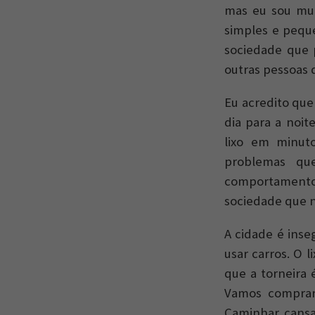
mas eu sou mui
simples e pequ
sociedade que 
outras pessoas
Eu acredito que
dia para a noi
lixo em minuto
problemas qu
comportamento
sociedade que 
A cidade é inse
usar carros. O 
que a torneira
Vamos comprar 
Caminhar cansa