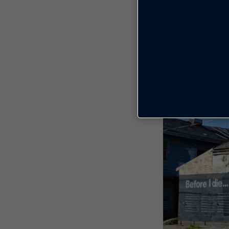
Candy Chang
. 
uma intervençã
que elas querem