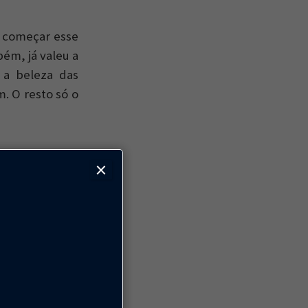
e começar esse
ém, já valeu a
 a beleza das
. O resto só o
×
tista americana