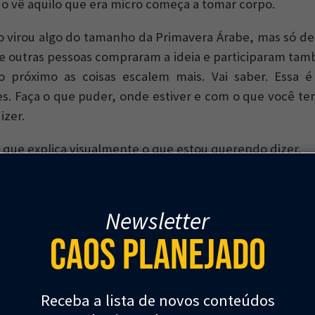
 vê aquilo que era micro começa a tomar corpo.
 virou algo do tamanho da Primavera Árabe, mas só d
e outras pessoas compraram a ideia e participaram tamb
o próximo as coisas escalem mais. Vai saber. Essa é
s. Faça o que puder, onde estiver e com o que você tem
izer.
 que explica visualmente o que estou querendo dizer.
Newsletter
Caos Planejado
Receba a lista de novos conteúdos
projeto que escalou bastante é o
Before I Die
, da ar