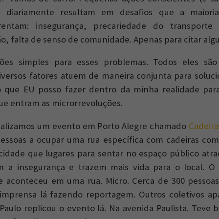
s diariamente resultam em desafios que a maiori
frentam: insegurança, precariedade do transporte p
ão, falta de senso de comunidade. Apenas para citar alg
ções simples para esses problemas. Todos eles sã
versos fatores atuem de maneira conjunta para soluci
o que EU posso fazer dentro da minha realidade para
 que entram as microrrevoluções.
ealizamos um evento em Porto Alegre chamado
Cadeira
pessoas a ocupar uma rua específica com cadeiras com
cidade que lugares para sentar no espaço público atr
m a insegurança e trazem mais vida para o local. O
e aconteceu em uma rua. Micro. Cerca de 300 pessoas
imprensa lá fazendo reportagem. Outros coletivos a
Paulo replicou o evento lá. Na avenida Paulista. Teve 