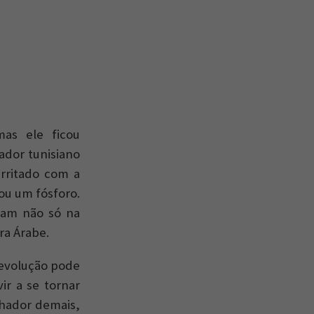
as ele ficou
ador tunisiano
Irritado com a
cou um fósforo.
iam não só na
a Árabe.
evolução pode
r a se tornar
nhador demais,