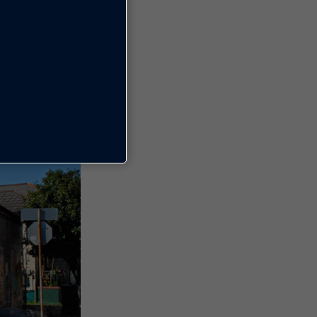
decidiu propor
ponder aquilo