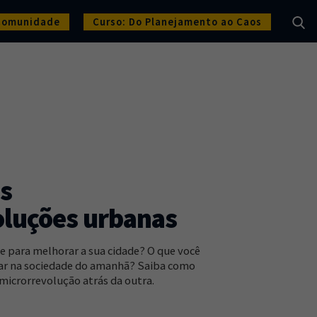
Comunidade
Curso: Do Planejamento ao Caos
s
oluções urbanas
e para melhorar a sua cidade? O que você
dar na sociedade do amanhã? Saiba como
icrorrevolução atrás da outra.