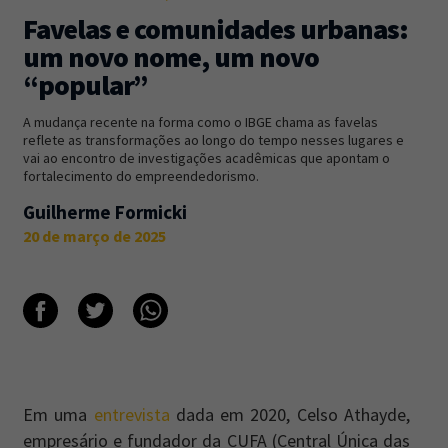
Favelas e comunidades urbanas:
Newsletter
Caos Planejado
.
um novo nome, um novo
“popular”
Inscreva-se na newsletter do Caos Planejado e
receba todas as nossas novidades.
A mudança recente na forma como o IBGE chama as favelas
reflete as transformações ao longo do tempo nesses lugares e
vai ao encontro de investigações acadêmicas que apontam o
fortalecimento do empreendedorismo.
Guilherme Formicki
20 de março de 2025
INSCREVER-SE
Em uma
entrevista
dada em 2020, Celso Athayde,
empresário e fundador da CUFA (Central Única das