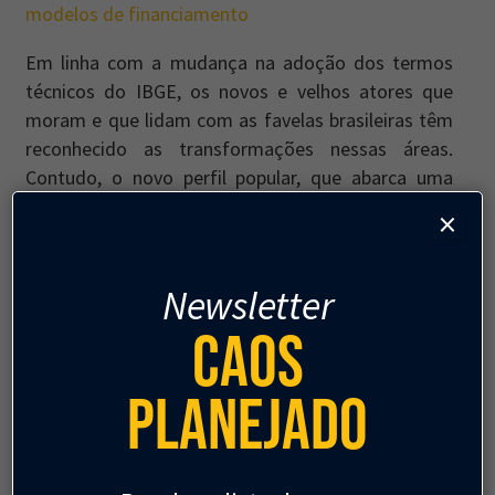
modelos de financiamento
Em linha com a mudança na adoção dos termos
técnicos do IBGE, os novos e velhos atores que
moram e que lidam com as favelas brasileiras têm
reconhecido as transformações nessas áreas.
Contudo, o novo perfil popular, que abarca uma
maior adesão ao empreendedorismo e uma
×
penetração considerável do mercado e de
organizações do terceiro setor, não abandonou
todas as carências do passado. As vulnerabilidades
Newsletter
ainda são muitas. Assim como as potencialidades,
Caos
cuja efetivação pode passar pelo
empreendedorismo e por outros caminhos – dentre
Planejado
os quais, a execução de políticas públicas e a
consecução de direitos. De uma forma ou de outra,
é preciso que as transformações, desde que em
prol do bem-estar geral, venham para ficar.