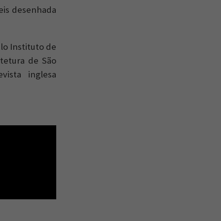
veis desenhada
o Instituto de
itetura de São
ista inglesa