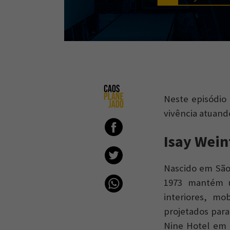
Neste episódio
vivência atuand
Isay Wein
Nascido em São 
1973 mantém um
interiores, mo
projetados para
Nine Hotel em 