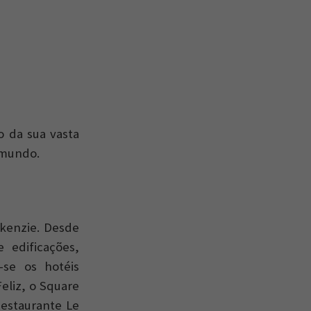
o da sua vasta
 mundo.
ckenzie. Desde
 edificações,
-se os hotéis
eliz, o Square
Restaurante Le