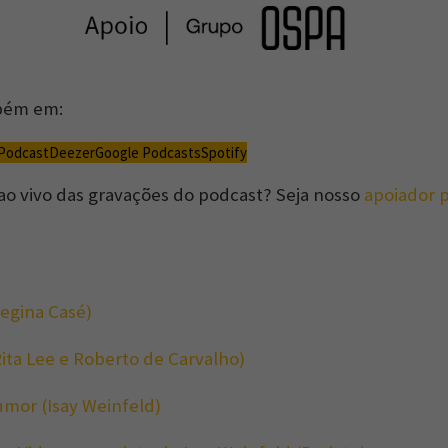
bém em:
 Podcast
Deezer
Google Podcasts
Spotify
 ao vivo das gravações do podcast? Seja nosso
apoiador 
Regina Casé)
Rita Lee e Roberto de Carvalho)
umor (Isay Weinfeld)