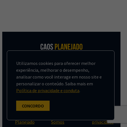
Sua publicação digital sobre
Utilizamos cookies para oferecer melhor
urbanismo, com foco nas
experiência, melhorar o desempenho,
cidades brasileiras.
analisar como você interage em nosso site e
personalizar o conteúdo. Saiba mais em
Política de privacidade e conduta
.
CONCORDO
Comunidade Caos
Quem
Contato
Política de
Planejado
Somos
privacidade