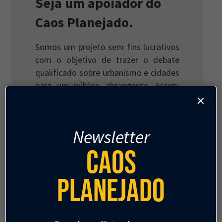
Seja um apoiador do
Caos Planejado.
Somos um projeto sem fins lucrativos
com o objetivo de trazer o debate
qualificado sobre urbanismo e cidades
para um público abrangente. Assim,
×
acreditamos que todo conteúdo que
produzimos deve ser gratuito e
acessível para todos.
Newsletter
Em um momento de crise para
Caos
publicações que priorizam a qualidade
da informação, contamos com a sua
Planejado
ajuda para continuar produzindo
conteúdos independentes, livres de
vieses políticos ou interesses