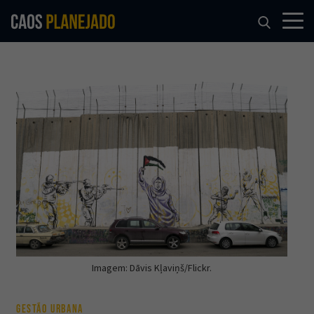
Imagem: Dāvis Kļaviņš/Flickr.
GESTÃO URBANA