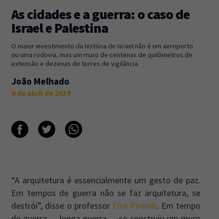
As cidades e a guerra: o caso de
Newsletter
Caos Planejado
.
Israel e Palestina
Inscreva-se na newsletter do Caos Planejado e
O maior investimento da história de Israel não é um aeroporto
receba todas as nossas novidades.
ou uma rodovia, mas um muro de centenas de quilômetros de
extensão e dezenas de torres de vigilância.
João Melhado
9 de abril de 2019
INSCREVER-SE
“A arquitetura é essencialmente um gesto de paz.
Em tempos de guerra não se faz arquitetura, se
destrói”, disse o professor
Ciro Pirondi
. Em tempo
de guerra — longa guerra — se construiu um muro