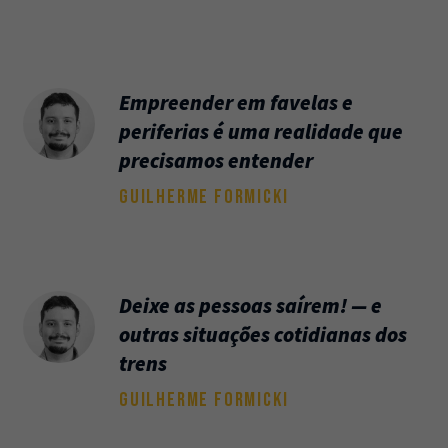
Newsletter
Caos Planejado
.
Inscreva-se na newsletter do Caos Planejado e
Empreender em favelas e
receba todas as nossas novidades.
periferias é uma realidade que
precisamos entender
GUILHERME FORMICKI
INSCREVER-SE
Deixe as pessoas saírem! — e
outras situações cotidianas dos
trens
GUILHERME FORMICKI