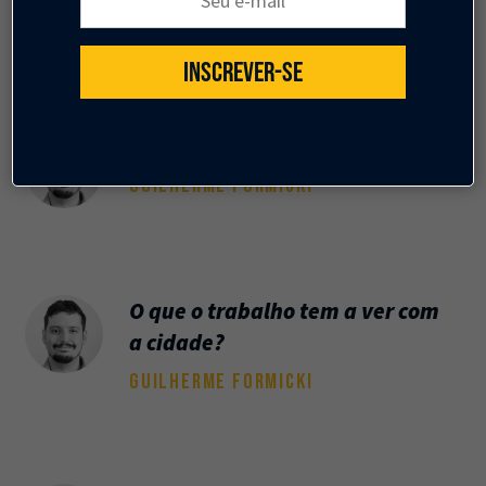
GUILHERME FORMICKI
INSCREVER-SE
O legado de Milton Santos
GUILHERME FORMICKI
O que o trabalho tem a ver com
a cidade?
GUILHERME FORMICKI