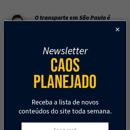
O transporte em São Paulo é
tão ruim assim?
×
GUILHERME FORMICKI
Newsletter
Caos
Cidades para pessoas no
Planejado
Brasil?
GUILHERME FORMICKI
Receba a lista de novos
conteúdos do site toda semana.
A quê e a quem servem os
Seu e-mail:
rankings urbanos?