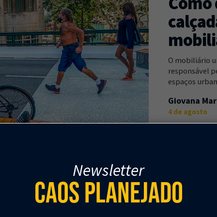
Como 
calçad
mobili
O mobiliário 
responsável pe
espaços urban
Giovana Mar
4 de agosto
Newsletter
Caos Planejado