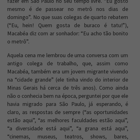
fazer em São Paulo no seu tempo livre. “Eu gosto
mesmo é de passear no metrô nos dias de
Newsletter
Caos Planejado
.
domingo”. No que suas colegas de quarto rebatem
Inscreva-se na newsletter do Caos Planejado e
(“Eu, hein! Quem gosta de buraco é tatu!”),
receba todas as nossas novidades.
Macabéa diz com ar sonhador: “Eu acho tão bonito
o metrô”.
Aquela cena me lembrou de uma conversa com um
antigo colega de trabalho, que, assim como
Macabéa, também era um jovem migrante vivendo
INSCREVER-SE
na “cidade grande” (ele tinha vindo do interior de
Minas Gerais há cerca de três anos). Como ainda
não o conhecia bem na época, perguntei por que ele
havia migrado para São Paulo, já esperando, é
claro, as respostas de sempre (“as oportunidades
estão aqui”, “as melhores faculdades estão aqui”,
“a diversidade está aqui”, “a grana está aqui”,
“cinemas, museus, teatros, shows, bares,