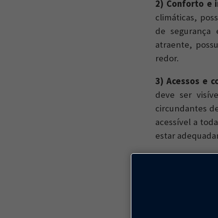
2) Conforto e
climáticas, po
de segurança 
atraente, poss
redor.
3) Acessos e 
deve ser visív
circundantes de
acessível a tod
estar adequada
4) Sociabilidad
grupos, casai
amigos, conv
demonstrando a
que elas tendem