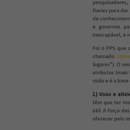
pesquisadores,
Davies para dar 
de conhecimento
e governos par
inescapável, e 
Foi o PPS que 
chamado
plac
lugares”). O se
atributos (mais
visão e é a base
1) Usos e ativ
têm que ter moti
útil: A força da
oferecer pelo me