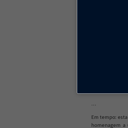
faixas etárias.
o espaço se loca
Em 2010, fiz do
How to turn a
absolutamente 
sede da organ
urbanística e 
imensamente m
fabulosas, ideal
organização: F
pessoas, e a el
…
Em tempo: esta 
homenagem a um