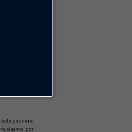
omunidade onde
mo lugares), e
m, para mim,
a York, cidade
eto, educação
mento, ampliei
uelas pessoas
 ainda geriam a
 olhar para as
a esta pequena
ntusiasmo por