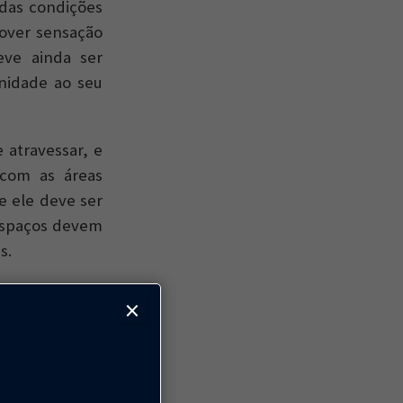
 das condições
mover sensação
eve ainda ser
unidade ao seu
e atravessar, e
 com as áreas
e ele deve ser
 espaços devem
s.
as, pessoas em
×
trando-se com
, sorrindo,
e mulheres, já
te de todas as