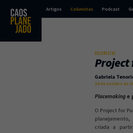
Artigos
Colunistas
Podcast
G
COLUNISTAS
Project
Gabriela Tenori
24 de outubro de 2
Placemaking
e 
O Project for P
planejamento, 
criada a part