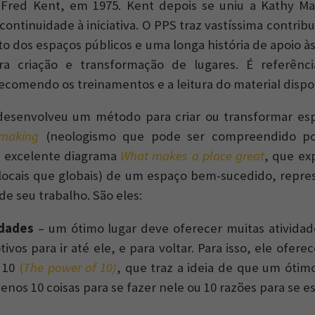
 Fred Kent, em 1975. Kent depois se uniu a Kathy M
continuidade à iniciativa. O PPS traz vastíssima contri
 dos espaços públicos e uma longa história de apoio 
a criação e transformação de lugares. É referênc
recomendo os treinamentos e a leitura do material disp
desenvolveu um método para criar ou transformar esp
emaking
(neologismo que pode ser compreendido po
u excelente diagrama
What makes a place great
, que ex
 locais que globais) de um espaço bem-sucedido, repr
 de seu trabalho. São eles:
idades
– um ótimo lugar deve oferecer muitas atividad
vos para ir até ele, e para voltar. Para isso, ele ofer
s 10
(
The power of 10)
, que traz a ideia de que um ótimo
nos 10 coisas para se fazer nele ou 10 razões para se est