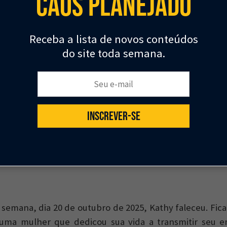
Caos Planejado
 Deve haver uma diversidade de pessoas que reflita a c
liza.
Receba a lista de novos conteúdos
is cursos oferecidos por eles:
Streets as places
(Ruas co
do site toda semana.
 place around
(Como transformar um lugar). Fora
revolucionários: além da experiência de conhecer Nov
Seu e-mail:
ização, conheci seus conceitos e métodos de proj
engajamento comunitário; aprendi técnicas de levanta
INSCREVER-SE
eu repertório, e, sobretudo, tive contato com aq
istas, acessíveis e inspiradoras que criaram e, à época,
red Kent e Kathy Madden. Eles ajudaram a moldar meu
es sou imensamente grata.
semana, dia 20 de outubro de 2025, Kathy faleceu. Fic
a mulher que dedicou sua vida a transmitir seu e