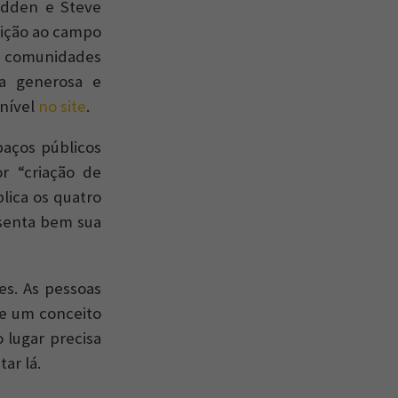
adden e Steve
buição ao campo
às comunidades
ia generosa e
onível
no site
.
aços públicos
r “criação de
plica os quatro
esenta bem sua
es. As pessoas
ece um conceito
 lugar precisa
ar lá.