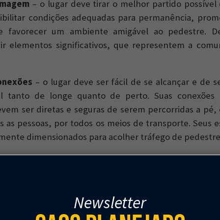
 imagem
– o lugar deve tirar o melhor partido possível
ssibilitar condições adequadas para permanência, pro
e favorecer um ambiente amigável ao pedestre. D
uir elementos significativos, que representem a com
conexões
– o lugar deve ser fácil de se alcançar e de s
el tanto de longe quanto de perto. Suas conexões
vem ser diretas e seguras de serem percorridas a pé, 
as as pessoas, por todos os meios de transporte. Seus
mente dimensionados para acolher tráfego de pedestre
e
– um ótimo lugar tem muitas pessoas, pessoas sozinh
s, desconhecidos fazendo contato, pessoas encon
ersando, cumprimentando-se e despedindo-se
Newsletter
feto. Deve haver uma proporção especialmente alta d
 a ser mais seletivas com os lugares. Deve haver gen