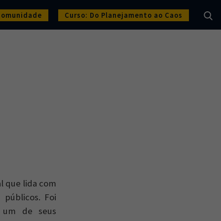
Comunidade
Curso: Do Planejamento ao Caos
l que lida com
 públicos. Foi
r um de seus