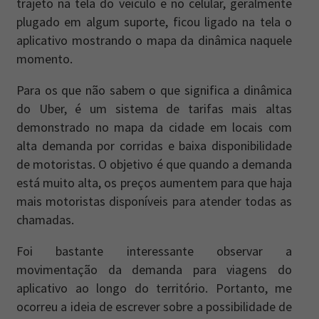
trajeto na tela do veículo e no celular, geralmente
plugado em algum suporte, ficou ligado na tela o
Newsletter
Caos Planejado
.
aplicativo mostrando o mapa da dinâmica naquele
Inscreva-se na newsletter do Caos Planejado e
momento.
receba todas as nossas novidades.
Para os que não sabem o que significa a dinâmica
do Uber, é um sistema de tarifas mais altas
demonstrado no mapa da cidade em locais com
alta demanda por corridas e baixa disponibilidade
de motoristas. O objetivo é que quando a demanda
INSCREVER-SE
está muito alta, os preços aumentem para que haja
mais motoristas disponíveis para atender todas as
chamadas.
Foi bastante interessante observar a
movimentação da demanda para viagens do
aplicativo ao longo do território. Portanto, me
ocorreu a ideia de escrever sobre a possibilidade de