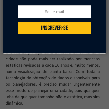
da dinâmica em determinadas regiões da cidade e
Seu e-mail:
o mercado/crescimento construtivo estaria se
adaptando conforme o movimento de
disponibilidade e oferta.
INSCREVER-SE
Pois bem, sei que não é simples como descrevi e
que imensos estudos deverão ser realizados para
pôr em prática uma ideia como esta, mas o fato é:
o mapa do planejamento de crescimento de uma
cidade não pode mais ser realizado por manchas
estáticas revisadas a cada 10 anos e, muito menos,
numa visualização de planta baixa. Com toda a
tecnologia de obtenção de dados disponíveis para
os planejadores, é preciso mudar urgentemente
esse modo de planejar uma cidade, pois qualquer
urbe de qualquer tamanho não é estática, mas sim
dinâmica.