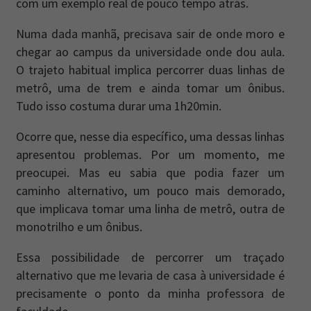
com um exemplo real de pouco tempo atrás.
Newsletter
Caos Planejado
.
Numa dada manhã, precisava sair de onde moro e
chegar ao campus da universidade onde dou aula.
Inscreva-se na newsletter do Caos Planejado e
O trajeto habitual implica percorrer duas linhas de
receba todas as nossas novidades.
metrô, uma de trem e ainda tomar um ônibus.
Tudo isso costuma durar uma 1h20min.
Ocorre que, nesse dia específico, uma dessas linhas
apresentou problemas. Por um momento, me
preocupei. Mas eu sabia que podia fazer um
INSCREVER-SE
caminho alternativo, um pouco mais demorado,
que implicava tomar uma linha de metrô, outra de
monotrilho e um ônibus.
Essa possibilidade de percorrer um traçado
alternativo que me levaria de casa à universidade é
precisamente o ponto da minha professora de