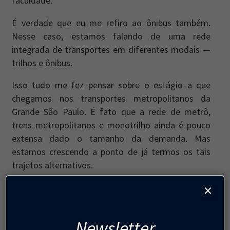
faculdade.
É verdade que eu me refiro ao ônibus também.
Nesse caso, estamos falando de uma rede
integrada de transportes em diferentes modais —
trilhos e ônibus.
Isso tudo me fez pensar sobre o estágio a que
chegamos nos transportes metropolitanos da
Grande São Paulo. É fato que a rede de metrô,
trens metropolitanos e monotrilho ainda é pouco
extensa dado o tamanho da demanda. Mas
estamos crescendo a ponto de já termos os tais
trajetos alternativos.
×
Também é fato que ocorrem muitas falhas na rede
— como a que me afetou na manhã em questão.
Mas que bom que temos justamente uma rede que
Newsletter
permite atingirmos o mesmo destino por outras