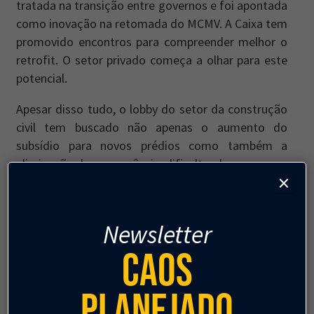
tratada na transição entre governos e foi apontada
como inovação na retomada do MCMV. A Caixa tem
promovido encontros para compreender melhor o
retrofit. O setor privado começa a olhar para este
potencial.
Apesar disso tudo, o lobby do setor da construção
civil tem buscado não apenas o aumento do
subsídio para novos prédios como também a
eliminação da concorrência, dificultando o acesso a
×
imóveis existentes. Alegando que cria empregos ao
fazer prédios novos, faz uma chantagem perigosa
ao reduzir a variedade do próprio setor, como se a
Newsletter
reforma não criasse empregos também, com a
Caos
geração de melhores externalidades econômicas
inclusive.
Planejado
Desde a retomada do PMCMV, a construção civil