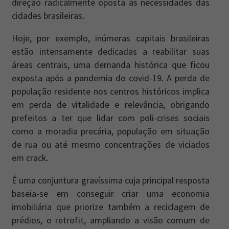
direção radicalmente oposta às necessidades das
cidades brasileiras.
Newsletter
Caos Planejado
.
Hoje, por exemplo, inúmeras capitais brasileiras
Inscreva-se na newsletter do Caos Planejado e
estão intensamente dedicadas a reabilitar suas
receba todas as nossas novidades.
áreas centrais, uma demanda histórica que ficou
exposta após a pandemia do covid-19. A perda de
população residente nos centros históricos implica
em perda de vitalidade e relevância, obrigando
prefeitos a ter que lidar com poli-crises sociais
INSCREVER-SE
como a moradia precária, população em situação
de rua ou até mesmo concentrações de viciados
em crack.
É uma conjuntura gravíssima cuja principal resposta
baseia-se em conseguir criar uma economia
imobiliária que priorize também a reciclagem de
prédios, o retrofit, ampliando a visão comum de