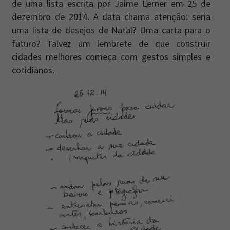
de uma lista escrita por Jaime Lerner em 25 de
dezembro de 2014. A data chama atenção: seria
Newsletter
Caos Planejado
.
uma lista de desejos de Natal? Uma carta para o
Inscreva-se na newsletter do Caos Planejado e
futuro? Talvez um lembrete de que construir
receba todas as nossas novidades.
cidades melhores começa com gestos simples e
cotidianos.
INSCREVER-SE