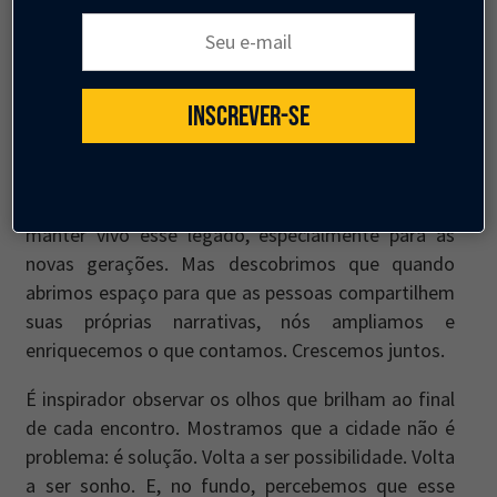
de uma cidade nunca é única, é sempre polifônica. É
Seu e-mail:
como a famosa frase de Tolstói: “Se queres ser
universal, começa por pintar a sua aldeia”. E a
trajetória do Jaime trata muito disso: de pensar a
INSCREVER-SE
cidade a partir de conceitos, e não de modelos
prontos replicáveis.
Nosso objetivo inicial com as visitas era simples:
manter vivo esse legado, especialmente para as
novas gerações. Mas descobrimos que quando
abrimos espaço para que as pessoas compartilhem
suas próprias narrativas, nós ampliamos e
enriquecemos o que contamos. Crescemos juntos.
É inspirador observar os olhos que brilham ao final
de cada encontro. Mostramos que a cidade não é
problema: é solução. Volta a ser possibilidade. Volta
a ser sonho. E, no fundo, percebemos que esse