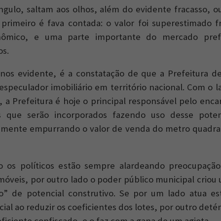
gulo, saltam aos olhos, além do evidente fracasso, o
primeiro é fava contada: o valor foi superestimado f
mico, e uma parte importante do mercado prefe
s.
os evidente, é a constatação de que a Prefeitura de
especulador imobiliário em território nacional. Com o 
, a Prefeitura é hoje o principal responsável pelo enc
s que serão incorporados fazendo uso desse potenc
tamente empurrando o valor de venda do metro quadra
 os políticos estão sempre alardeando preocupaçã
móveis, por outro lado o poder público municipal criou
” de potencial construtivo. Se por um lado atua es
cial ao reduzir os coeficientes dos lotes, por outro de
ficiente confiscado, e o faz com a gana de um agiota.