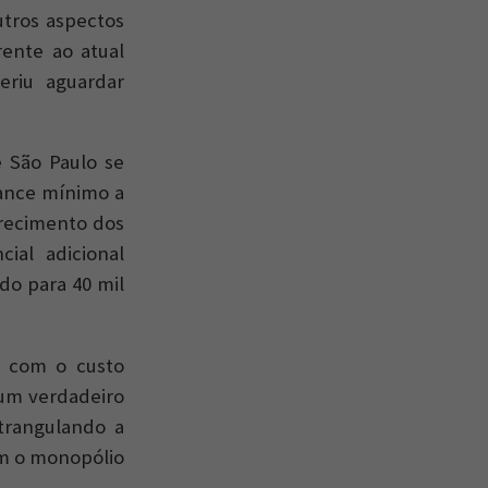
utros aspectos
rente ao atual
riu aguardar
 São Paulo se
lance mínimo a
arecimento dos
ial adicional
do para 40 mil
o com o custo
 um verdadeiro
trangulando a
tém o monopólio