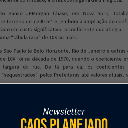
o Banco JPMorgan Chase, em Nova York, totaliz
re terreno de 7.200 m² e, embora a ampliação do coefic
ado um custo significativo, o coeficiente que atingiu —
 uma “tábula rasa” de 10X ou mais.
e São Paulo (e Belo Horizonte, Rio de Janeiro e outras 
de 10X foi na década de 1970, quando o coeficiente e
a largura da rua. De lá para cá, os coeficiente
“sequestrados” pelas Prefeituras até valores atuais, 
ssim: as Prefeituras “sequestram” os coeficientes dos 
gem qualquer) e depois fazem leilões para revender 
Newsletter
dedores, às custas dos proprietários dos lotes. Nessa p
Caos Planejado
ficam de modo a “não deixar dinheiro na mesa”, c