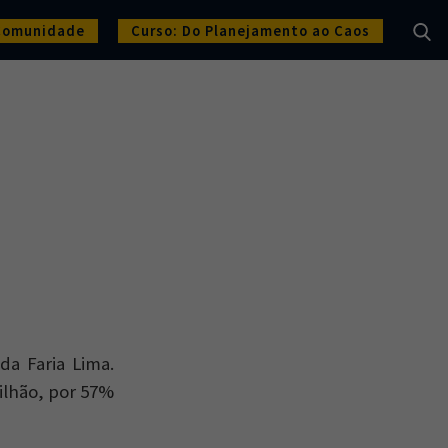
Comunidade
Curso: Do Planejamento ao Caos
da Faria Lima.
bilhão, por 57%