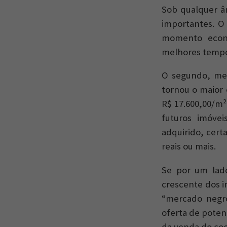
Sob qualquer ân
importantes. O 
momento econô
melhores tempo
O segundo, men
tornou o maior 
R$ 17.600,00/m²
futuros imóvei
adquirido, cer
reais ou mais.
Se por um lado
crescente dos i
“mercado negro
oferta de poten
da venda do coe