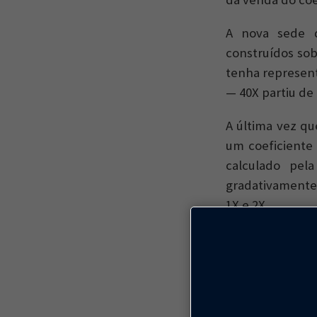
A nova sede d
construídos sob
tenha represent
— 40X partiu de
A última vez qu
um coeficiente 
calculado pel
gradativamente 
1X e 2X.
Então ficamos a
de alguma boba
para os empreen
moderna, preci
mercado.