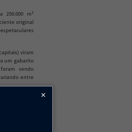
a 250.000 m²
iente original
 espetaculares
capitais) viram
ra um gabarito
s foram sendo
variando entre
×
lotes (em nome
esse potencial
restidigitação
omo se diz no