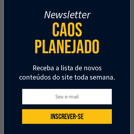
Elizabeth Jane Wesley
Eric Mackres
Newsletter
John-Rob Pool
18 de junho
Caos
Planejado
Receba a lista de novos
conteúdos do site toda semana.
Seu e-mail:
INSCREVER-SE
GESTÃO URBANA