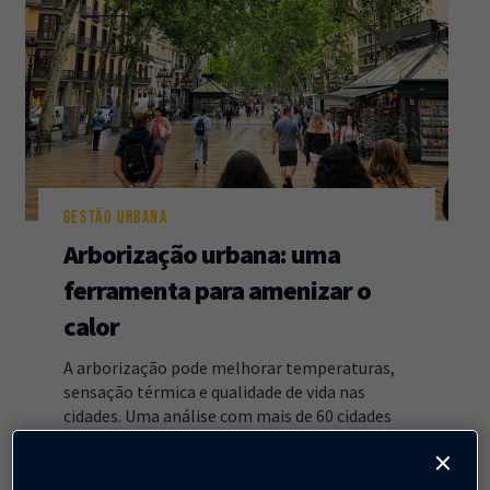
Newsletter
Caos Planejado
.
Inscreva-se na newsletter do Caos Planejado e
receba todas as nossas novidades.
GESTÃO URBANA
Arborização urbana: uma
INSCREVER-SE
ferramenta para amenizar o
calor
A arborização pode melhorar temperaturas,
sensação térmica e qualidade de vida nas
cidades. Uma análise com mais de 60 cidades
mostra que há espaço para muito mais
×
árvores.